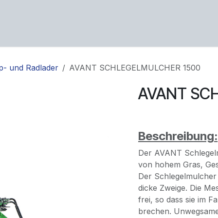
ng
Service
Über uns
Karriere
Kontakt
op- und Radlader
AVANT SCHLEGELMULCHER 1500
AVANT SC
Beschreibung:
Der AVANT Schlegelm
von hohem Gras, Ges
Der Schlegelmulcher s
dicke Zweige. Die Me
frei, so dass sie im 
brechen. Unwegsames