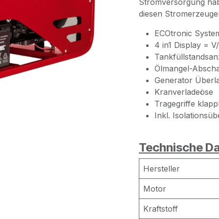
Stromversorgung hab
diesen Stromerzeuger
ECOtronic Syste
4 in1 Display = 
Tankfüllstandsan
Ölmangel-Abscha
Generator Überl
Kranverladeöse
Tragegriffe klap
Inkl. Isolations
Technische Da
Hersteller
Motor
Kraftstoff