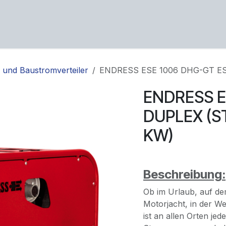
ng
Service
Über uns
Karriere
Kontakt
 und Baustromverteiler
ENDRESS ESE 1006 DHG-GT E
ENDRESS E
DUPLEX (
KW)
Beschreibung:
Ob im Urlaub, auf de
Motorjacht, in der We
ist an allen Orten jed