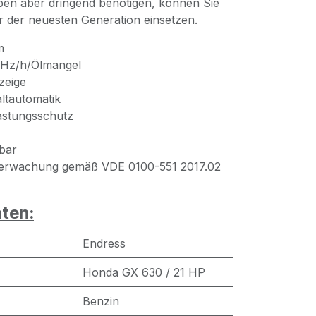
en aber dringend benötigen, können Sie
 der neuesten Generation einsetzen.
m
V/Hz/h/Ölmangel
zeige
ltautomatik
astungsschutz
pbar
überwachung gemäß VDE 0100-551 2017.02
ten:
Endress
Honda GX 630 / 21 HP
Benzin