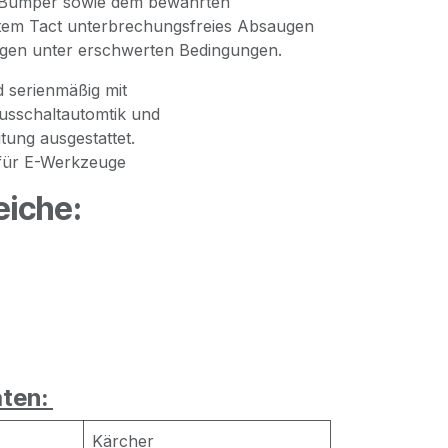
d Bumper sowie dem bewährten
stem Tact unterbrechungsfreies Absaugen
gen unter erschwerten Bedingungen.
d serienmäßig mit
usschaltautomtik und
itung ausgestattet.
für E-Werkzeuge
eiche:
ten:
Kärcher