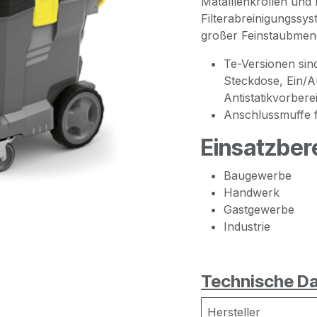
Matalllenkrollen un
Filterabreinigungssy
großer Feinstaubmen
Te-Versionen sin
Steckdose, Ein/A
Antistatikvorbere
Anschlussmuffe 
Einsatzber
Baugewerbe
Handwerk
Gastgewerbe
Industrie
Technische Da
Hersteller