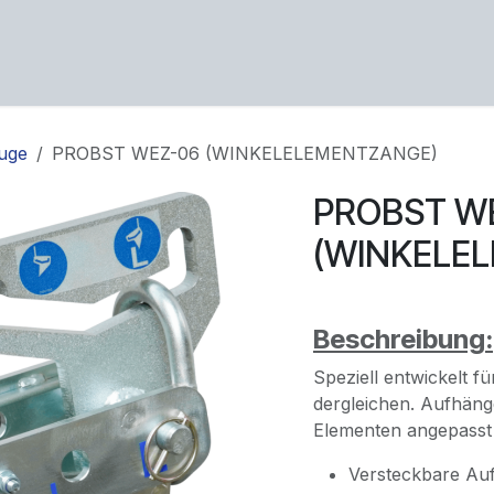
ng
Service
Über uns
Karriere
Kontakt
uge
PROBST WEZ-06 (WINKELELEMENTZANGE)
PROBST W
(WINKELE
Beschreibung:
Speziell entwickelt f
dergleichen. Aufhän
Elementen angepasst 
Versteckbare Au