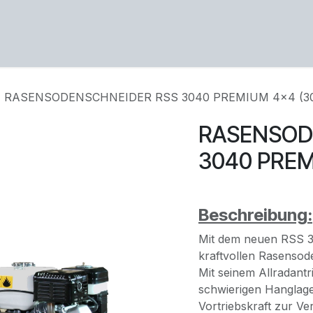
ng
Service
Über uns
Karriere
Kontakt
RASENSODENSCHNEIDER RSS 3040 PREMIUM 4×4 (3
RASENSOD
3040 PREM
Beschreibung:
Mit dem neuen RSS 3
kraftvollen Rasensod
Mit seinem Allradant
schwierigen Hanglag
Vortriebskraft zur Ve