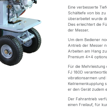
Eine verbesserte Tief
Schältiefe von bis z
überarbeitet wurde d
Dies erleichtert die
der Messer.
Um dem Bediener noch
Antrieb der Messer n
Arbeiten am Hang zu 
Premium 4×4 optional 
Für die Mehrleistung
FJ 180D verantwortlic
vibrationsarmen und k
Keilriemenkupplung s
er den Gerät zudem 
Der Fahrantrieb verf
einen Freilauf, für k