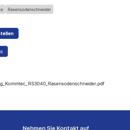
te
Rasensodenschneider
tellen
ns
ung_Kommtec_RS3040_Rasensodenschneider.pdf
Nehmen Sie Kontakt auf