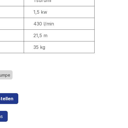
Tsurumi
1,5 kw
430 l/min
21,5 m
35 kg
umpe
tellen
ns