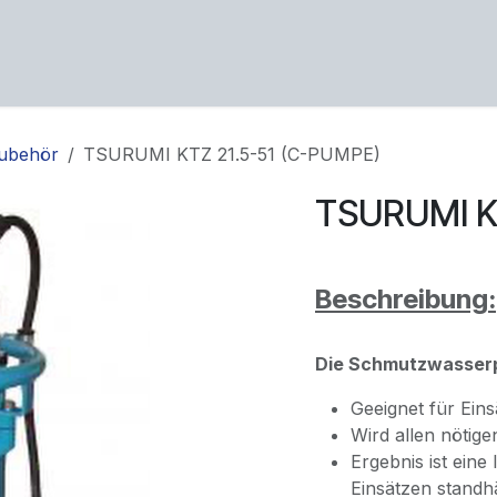
ng
Service
Über uns
Karriere
Kontakt
ubehör
TSURUMI KTZ 21.5-51 (C-PUMPE)
TSURUMI K
Beschreibung:
Die Schmutzwasserp
Geeignet für Eins
Wird allen nötig
Ergebnis ist eine
Einsätzen standhä