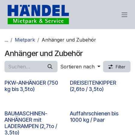
Zum Inhalt springen
...
Mietpark
Anhänger und Zubehör
Anhänger und Zubehör
Sortieren nach
Filter
PKW-ANHÄNGER (750
DREISEITENKIPPER
kg bis 3,5to)
(2,6to / 3,5to)
BAUMASCHINEN-
Auffahrschienen bis
ANHÄNGER mit
1000 kg / Paar
LADERAMPEN (2,7to /
3,5to)