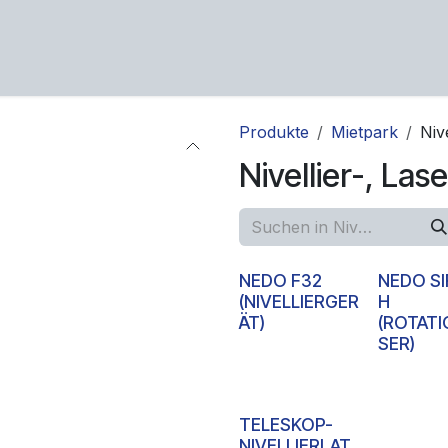
ng
Service
Über uns
Karriere
Kontakt
Produkte
Mietpark
Niv
Nivellier-, La
NEDO F32
NEDO SI
(NIVELLIERGER
H
ÄT)
(ROTAT
SER)
TELESKOP-
NIVELLIERLAT