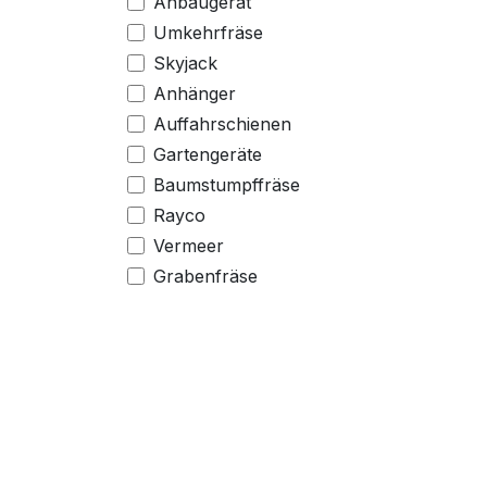
Anbaugerät
Umkehrfräse
Skyjack
Anhänger
Auffahrschienen
Gartengeräte
Baumstumpffräse
Rayco
Vermeer
Grabenfräse
Först
Häcksler
Messersi
Dumper
Ammboss
Holzspalter
Nützliche Links